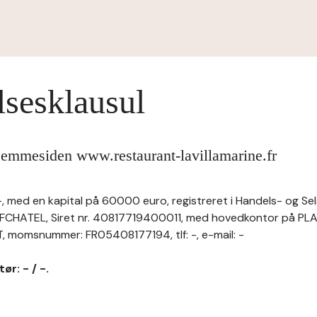
lsesklausul
jemmesiden www.restaurant-lavillamarine.fr
, med en kapital på 60000 euro, registreret i Handels- og Sel
CHATEL, Siret nr. 40817719400011, med hovedkontor på PL
 momsnummer: FR05408177194, tlf: -, e-mail: -
ør: - / -.