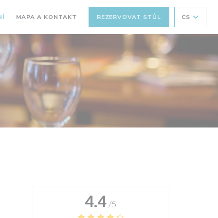
Í
MAPA A KONTAKT
REZERVOVAT STŮL
CS
4.4
/5