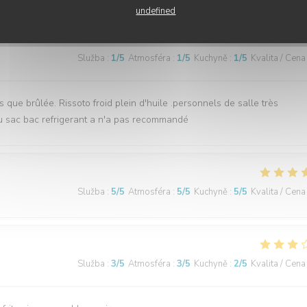
undefined
Služba
:
1
/5
Atmosféra
:
1
/5
Kuchyně
:
1
/5
Kvalita / Cena
 que brûlée. Rissoto froid plein d'huile .personnels de salle très
ru sac bac refrigerant a n'a pas recommandé
Služba
:
5
/5
Atmosféra
:
5
/5
Kuchyně
:
5
/5
Kvalita / Cena
Služba
:
3
/5
Atmosféra
:
3
/5
Kuchyně
:
2
/5
Kvalita / Cena