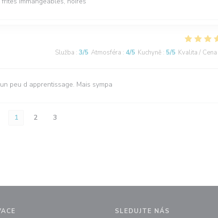
frites immangeables, noires
Služba
:
3
/5
Atmosféra
:
4
/5
Kuchyně
:
5
/5
Kvalita / Cena
 un peu d apprentissage. Mais sympa
1
2
3
VACE
SLEDUJTE NÁS