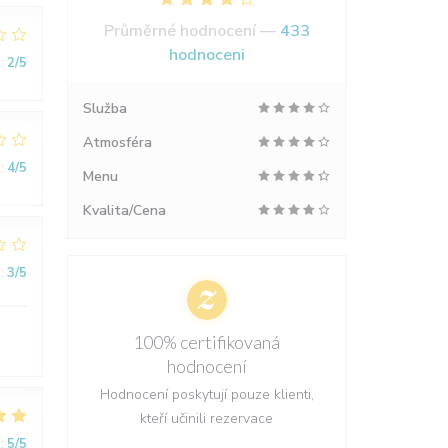
Průměrné hodnocení —
433
hodnoceni
:
2
/5
Služba
Atmosféra
:
4
/5
Menu
Kvalita/Cena
:
3
/5
100% certifikovaná
hodnocení
Hodnocení poskytují pouze klienti,
kteří učinili rezervace
:
5
/5