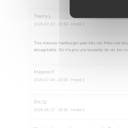
Thierry
L
2026-07-10
- 19:30 - Hosté 2
Très mauvais hamburger pain très sec frites noir plus
désagréable. On n'a pris une bouteille de vin 1er c
Marjorie
P
2026-07-04
- 20:00 - Hosté 2
Éric
Q
2026-06-27
- 19:30 - Hosté 2