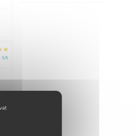
:
5
/5
ovat
:
3
/5