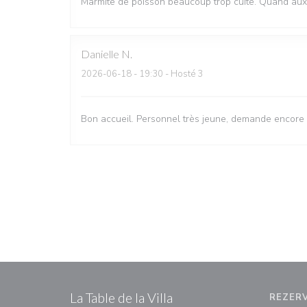
Marmite de poisson beaucoup trop cuite. Quand aux 
Danielle
N
2026-06-18
- 19:30 - Hosté 3
Bon accueil. Personnel très jeune, demande encore
La Table de la Villa
REZER