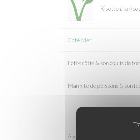
Risotto à la rico
Coté Mer
Lotte rôtie & son coulis de tom
Marmite de poissons & son feu
Tat
Assiette de fromages( Camemb