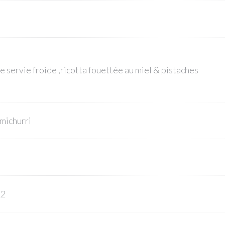
6
e servie froide ,ricotta fouettée au miel & pistaches
imichurri
9
12