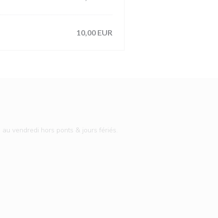
10,00 EUR
 au vendredi hors ponts & jours fériés.