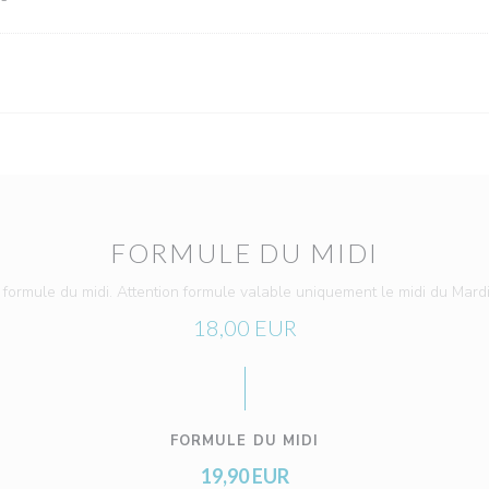
FORMULE DU MIDI
formule du midi. Attention formule valable uniquement le midi du Mardi
18,00 EUR
FORMULE DU MIDI
19,90 EUR