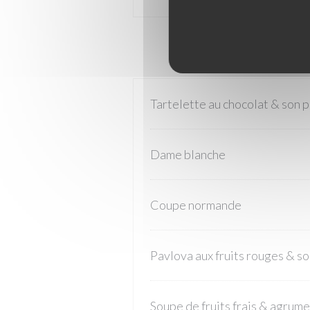
Tartelette au chocolat & son pr
Dame blanche
Coupe normande
Pavlova aux fruits rouges & so
Soupe de fruits frais & agrum