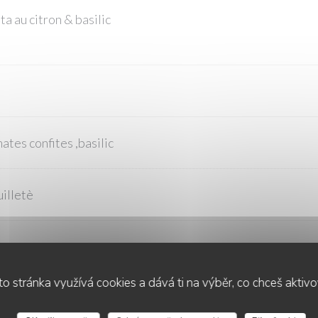
tta au citron & basilic
ates confites ,basilic
illetè
FROMAGES
o stránka využívá cookies a dává ti na výběr, co chceš aktiv
ert , Neufchâtel & Pont l'évêque)
LA TABLE DE LA VILLA