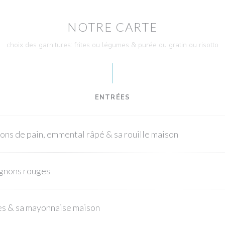
NOTRE CARTE
choix des garnitures: frites ou légumes & purée ou gratin ou risotto
ENTRÉES
ons de pain, emmental râpé & sa rouille maison
ignons rouges
es & sa mayonnaise maison