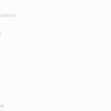
s maison
s
lat