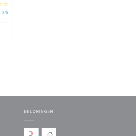
:
2
/5
BELONINGEN
uw venster))
en nieuw venster))