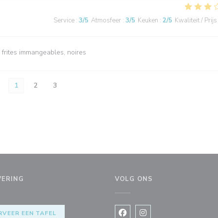
Service
:
3
/5
Atmosfeer
:
3
/5
Keuken
:
2
/5
Kwaliteit / Prijs
frites immangeables, noires
1
2
3
VERING
VOLG ONS
RVEER EEN TAFEL
Facebook ((opent in een nie
Instagram ((opent in e