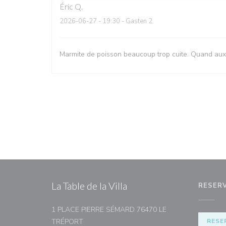
Éric
Q
2026-06-27
- 19:30 - Gasten 2
Marmite de poisson beaucoup trop cuite. Quand aux 
La Table de la Villa
RESER
1 PLACE PIERRE SÉMARD 76470 LE
((opent in een nieuw venster))
TRÉPORT
RESE