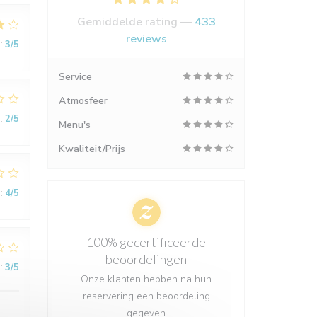
Gemiddelde rating —
433
reviews
:
3
/5
Service
Atmosfeer
:
2
/5
Menu's
Kwaliteit/Prijs
:
4
/5
100% gecertificeerde
beoordelingen
:
3
/5
Onze klanten hebben na hun
reservering een beoordeling
gegeven