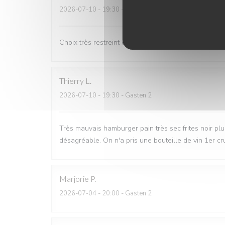
2026-07-10
- 19:30 - Gasten 2
Choix très restreint en terme d'apéritif et de plats m
Thierry
L
2026-07-10
- 19:30 - Gasten 2
Très mauvais hamburger pain très sec frites noir plus
désagréable. On n'a pris une bouteille de vin 1er c
Marjorie
P
2026-07-04
- 20:00 - Gasten 2