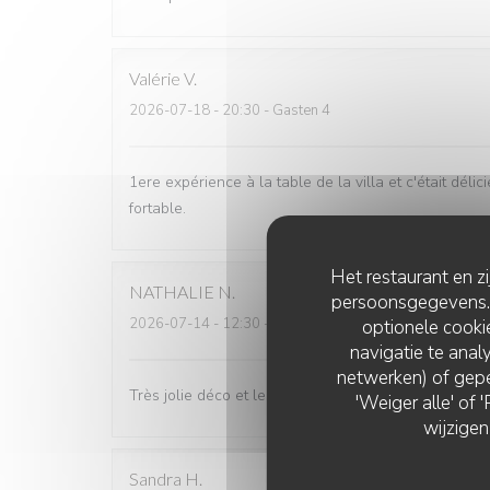
Valérie
V
2026-07-18
- 20:30 - Gasten 4
1ere expérience à la table de la villa et c'était délic
fortable.
Het restaurant en z
NATHALIE
N
persoonsgegevens. '
2026-07-14
- 12:30 - Gasten 1
optionele cook
navigatie te analy
netwerken) of gepe
Très jolie déco et les plats sont généreux. Je reco
'Weiger alle' of
wijzigen
Sandra
H