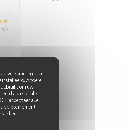
:
5
/5
t de verzameling van
eïnstalleerd. Andere
:
5
/5
 gebruikt om uw
lateerd aan sociale
K, accepteer alle',
zes op elk moment
 klikken.