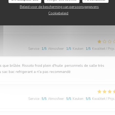
Service
:
5
/5
Atmosfeer
:
4
/5
Keuken
:
3
/5
Kwaliteit / Prijs
Beleid voor de bescherming van persoonsgegevens
Cookiebeleid
ais le personnel est très accueillant
Service
:
1
/5
Atmosfeer
:
1
/5
Keuken
:
1
/5
Kwaliteit / Prijs
 que brûlée. Rissoto froid plein d'huile .personnels de salle très
ru sac bac refrigerant a n'a pas recommandé
Service
:
5
/5
Atmosfeer
:
5
/5
Keuken
:
5
/5
Kwaliteit / Prijs