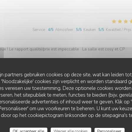
Service
:
4
/5
Atmosfeer
:
5
/5
Keuken
:
5
/5
Kwaliteit / Prijs
ieux ! Le rapport qualité/prix est impeccable . La salle est cosy et CP
ijn partners gebruiken cookies op deze site, wat kan leiden to
Noodzakelijke' cookies zijn verplicht en worden standaard g
Service
:
5
/5
Atmosfeer
:
5
/5
Keuken
:
5
/5
Kwaliteit / Prijs
ies vereisen uw toestemming. Deze optionele cookies worden
seren, het sitepubliek te meten, functies te bieden (bijv. gere
rsonaliseerde advertenties of inhoud weer te geven. Klik op 'O
mmande
 'Personaliseer' om uw voorkeuren te beheren. U kunt uw keu
LA TABLE DE LA VILLA
 door op het cookiepictogram linksonder op de sitepagina's te
OK, accepteer alle
Weiger alle cookies
Personaliseer