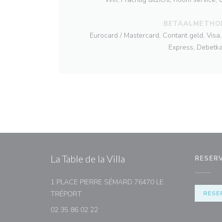
BETAALMETHO
Eurocard / Mastercard, Contant geld, Vis
Express, Debetka
La Table de la Villa
RESER
1 PLACE PIERRE SÉMARD 76470 LE
((opent in een nieuw venster))
TRÉPORT
RESE
02 35 86 02 22