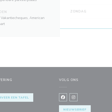
ZONDAG
DEN
a, Vakantiecheques, American
art
VERING
VOLG ONS
RVEER EEN TAFEL
Facebook ((opent in een nie
Instagram ((opent in e
NIEUWSBRIEF