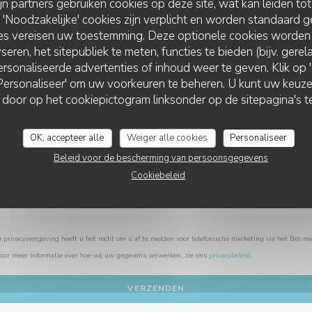
ijn partners gebruiken cookies op deze site, wat kan leiden to
Wilt u contact met ons opnemen?
Noodzakelijke' cookies zijn verplicht en worden standaard g
Vul het onderstaande formulier in!
ies vereisen uw toestemming. Deze optionele cookies worden
seren, het sitepubliek te meten, functies te bieden (bijv. gere
rsonaliseerde advertenties of inhoud weer te geven. Klik op 'O
 'Personaliseer' om uw voorkeuren te beheren. U kunt uw keu
LA TABLE DE LA VILLA
 door op het cookiepictogram linksonder op de sitepagina's te
OK, accepteer alle
Weiger alle cookies
Personaliseer
Beleid voor de bescherming van persoonsgegevens
Cookiebeleid
privacywetgeving heeft u het recht om u af te melden voor telefonische marketing via het Bel-me
Voor meer informatie over hoe wij uw gegevens verwerken, zie ons
privacybeleid
.