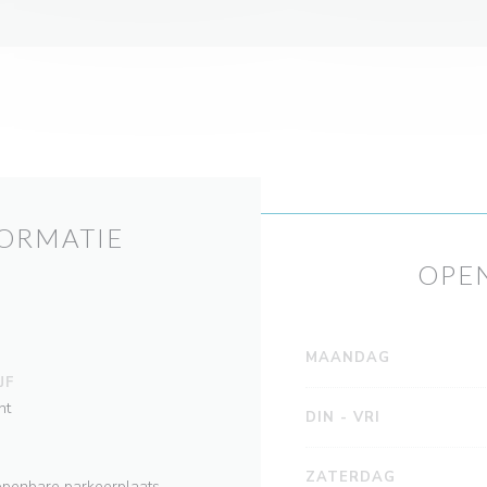
ORMATIE
OPE
MAANDAG
JF
nt
DIN
-
VRI
ZATERDAG
, openbare parkeerplaats