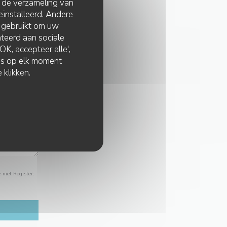
t de verzameling van
eïnstalleerd. Andere
 gebruikt om uw
lateerd aan sociale
K, accepteer alle',
zes op elk moment
 klikken.
-niet Register: