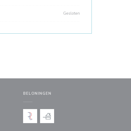
Gesloten
BELONINGEN
uw venster))
en nieuw venster))