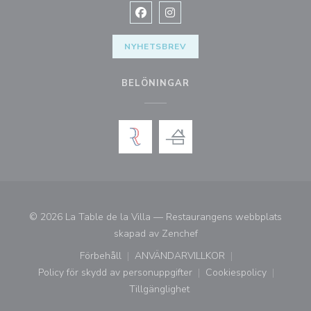
Facebook ((öppnas i ett nytt fönste
Instagram ((öppnas i ett nytt 
NYHETSBREV
BELÖNINGAR
© 2026 La Table de la Villa — Restaurangens webbplats
((öppnas i ett nytt fönster)
skapad av
Zenchef
Förbehåll
ANVÄNDARVILLKOR
((öppnas i ett nytt fönster))
((öppnas i ett nytt fönster))
Policy för skydd av personuppgifter
Cookiespolicy
((öppnas i ett nytt fönster))
((öppnas i ett ny
Tillgänglighet
((öppnas i ett nytt fönster))