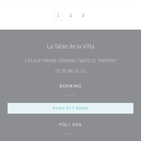
1
2
3
La Table de la Villa
((öppnas i et
1 PLACE PIERRE SÉMARD 76470 LE TRÉPORT
02 35 86 02 22
BOKNING
BOKA ETT BORD
FÖLJ OSS