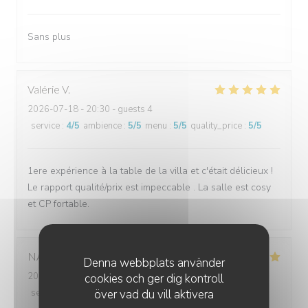
Sans plus
Valérie
V
2026-07-18
- 20:30 - guests 4
service
:
4
/5
ambience
:
5
/5
menu
:
5
/5
quality_price
:
5
/5
1ere expérience à la table de la villa et c'était délicieux !
Le rapport qualité/prix est impeccable . La salle est cosy
et CP fortable.
NATHALIE
N
Denna webbplats använder
2026-07-14
- 12:30 - guests 1
cookies och ger dig kontroll
över vad du vill aktivera
service
:
5
/5
ambience
:
5
/5
menu
:
5
/5
quality_price
:
5
/5