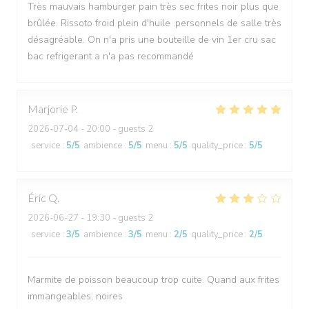
Très mauvais hamburger pain très sec frites noir plus que
brûlée. Rissoto froid plein d'huile .personnels de salle très
désagréable. On n'a pris une bouteille de vin 1er cru sac
bac refrigerant a n'a pas recommandé
Marjorie
P
2026-07-04
- 20:00 - guests 2
service
:
5
/5
ambience
:
5
/5
menu
:
5
/5
quality_price
:
5
/5
Éric
Q
2026-06-27
- 19:30 - guests 2
service
:
3
/5
ambience
:
3
/5
menu
:
2
/5
quality_price
:
2
/5
Marmite de poisson beaucoup trop cuite. Quand aux frites
immangeables, noires