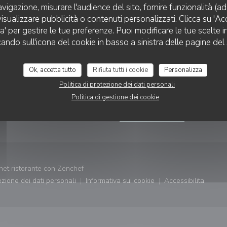
avigazione, misurare l'audience del sito, fornire funzionalità (a
isualizzare pubblicità o contenuti personalizzati. Clicca su 'Acce
za' per gestire le tue preferenze. Puoi modificare le tue scelte
LA TABLE DE LA VILLA
cando sull'icona del cookie in basso a sinistra delle pagine del 
TAZIONE
SEGUICI
Ok, accetta tutto
Rifiuta tutti i cookie
Personalizza
Politica di protezione dei dati personali
OTA
Facebook ((apre una nuova fi
Instagram ((apre una n
Politica di gestione dei cookie
NEWSLETTER
((apre una nuova finestra))
net ristorante con
Zenchef
tezione dei dati personali
Informativa sui cookie
Accessibilita
((apre una nuova finestra))
((apre una nuova finestra))
((apre una nu