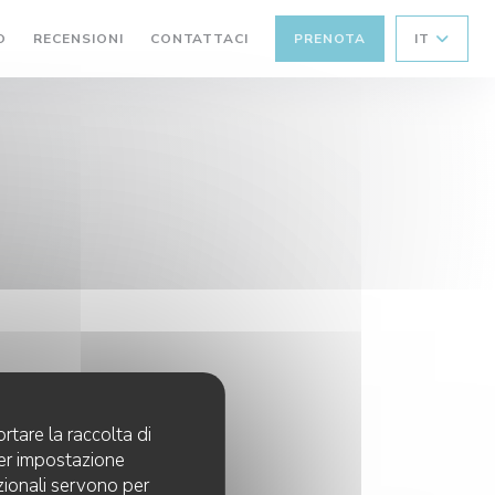
O
RECENSIONI
CONTATTACI
PRENOTA
IT
rtare la raccolta di
per impostazione
pzionali servono per