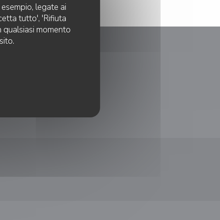
d esempio, legate ai
tta tutto', 'Rifiuta
 in qualsiasi momento
sito.
RICOMPENSE
nestra))
uova finestra))
ova finestra))