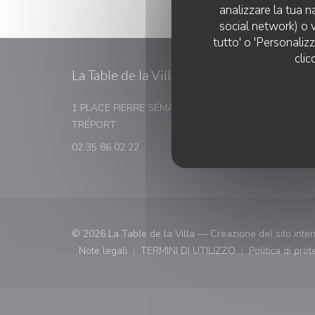
analizzare la tua n
social network) o v
tutto' o 'Personaliz
clic
La Table de la Villa
PRENO
1 PLACE PIERRE SÉMARD 76470 LE
((apre una nuova finestra))
TRÉPORT
PREN
02 35 86 02 22
© 2026 La Table de la Villa — Creazione del sito inter
Note legali
TERMINI DI UTILIZZO
Politica di pro
((apre una nuova finestra))
((apre una nuova finestra))