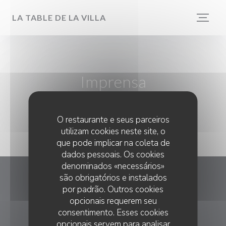
Painel de Gerenciamento de Cookies
LA TABLE DE LA VILLA
Imprensa
O restaurante e seus parceiros
utilizam cookies neste site, o
que pode implicar na coleta de
dados pessoais. Os cookies
denominados «necessários»
são obrigatórios e instalados
La Table de la Villa
por padrão. Outros cookies
opcionais requerem seu
((abre numa
1 PLACE PIERRE SÉMARD 76470 LE TRÉPORT
consentimento. Esses cookies
02 35 86 02 22
opcionais servem para analisar