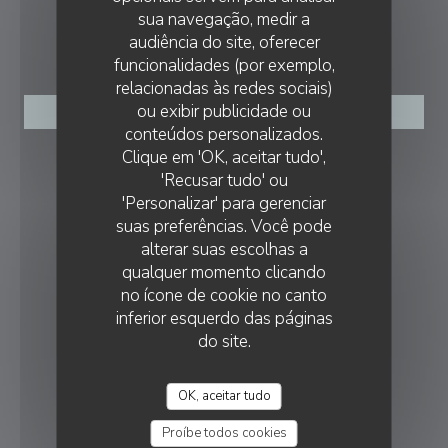
sua navegação, medir a
audiência do site, oferecer
RESERVA
funcionalidades (por exemplo,
relacionadas às redes sociais)
ou exibir publicidade ou
RESERVAR UMA MESA
conteúdos personalizados.
LA TABLE DE LA VILLA
Clique em 'OK, aceitar tudo',
SIGA-NOS
'Recusar tudo' ou
'Personalizar' para gerenciar
suas preferências. Você pode
Facebook ((abre numa nova janela))
Instagram ((abre numa nova ja
alterar suas escolhas a
qualquer momento clicando
NEWSLETTER
no ícone de cookie no canto
inferior esquerdo das páginas
PRÉMIOS
do site.
OK, aceitar tudo
Proíbe todos cookies