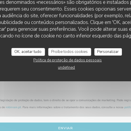
es denominados «necessários» são obrigatórios e instalados
Deseja contactar-nos ?
 requerem seu consentimento. Esses cookies opcionais servem
Preencha o formulário abaixo!
 audiência do site, oferecer funcionalidades (por exemplo, re
r publicidade ou conteúdos personalizados. Clique em 'OK, aceit
zar' para gerenciar suas preferências. Você pode alterar suas
LA TABLE DE LA VILLA
cando no ícone de cookie no canto inferior esquerdo das pági
OK, aceitar tudo
Proíbe todos cookies
Personalizar
Política de proteção de dados pessoais
undefined
legislação de proteção de dados, tem o direito de se opor a comunicações de marketing. Pode regis
s de
robinson.pt
. Para mais informações sobre o tratamento dos seus dados, consulte a nossa
polít