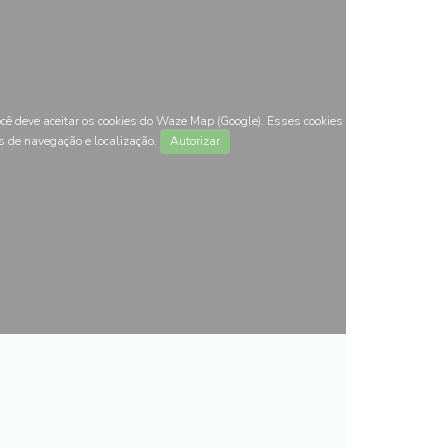
ocê deve aceitar os cookies do Waze Map (Google). Esses cookies
s de navegação e localização.
Autorizar