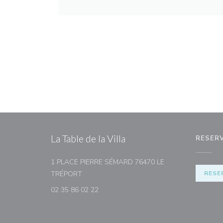
La Table de la Villa
RESER
1 PLACE PIERRE SÉMARD 76470 LE
((abre numa nova janela))
TRÉPORT
RESE
02 35 86 02 22