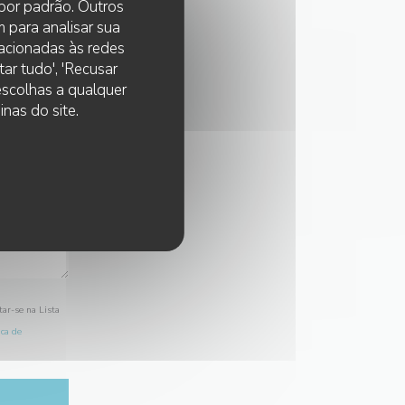
 por padrão. Outros
 para analisar sua
lacionadas às redes
ar tudo', 'Recusar
 escolhas a qualquer
nas do site.
tar-se na Lista
ica de