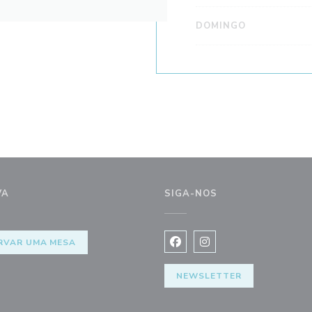
DOMINGO
VA
SIGA-NOS
RVAR UMA MESA
Facebook ((abre numa nova j
Instagram ((abre numa 
NEWSLETTER