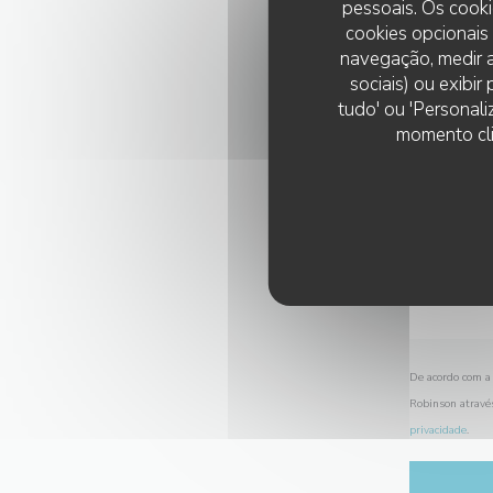
pessoais. Os cooki
cookies opcionais
navegação, medir a
sociais) ou exibi
tudo' ou 'Personali
momento cli
De acordo com a 
Robinson atravé
privacidade
.