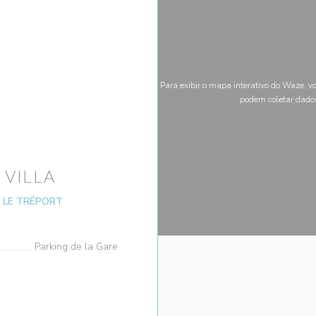
Para exibir o mapa interativo do Waze, v
podem coletar dado
 VILLA
((abre numa nova janela))
0 LE TRÉPORT
Parking de la Gare