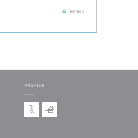
Fechado
PRÉMIOS
anela))
nova janela))