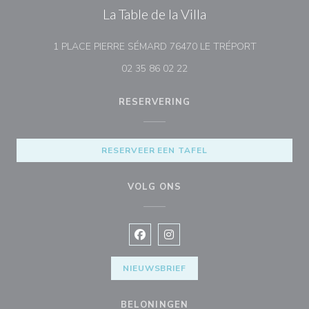
La Table de la Villa
((opent in e
1 PLACE PIERRE SÉMARD 76470 LE TRÉPORT
02 35 86 02 22
RESERVERING
RESERVEER EEN TAFEL
VOLG ONS
Facebook ((opent in een nieuw vens
Instagram ((opent in een nieu
NIEUWSBRIEF
BELONINGEN