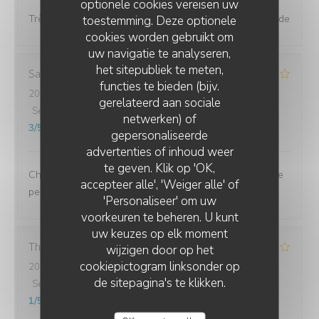
optionele cookies vereisen uw
Très jolie déco et les plats sont généreux. Je recommande
toestemming. Deze optionele
cookies worden gebruikt om
uw navigatie te analyseren,
het sitepubliek te meten,
Sandra
H
functies te bieden (bijv.
2026-07-10
- 19:30 - Gasten 2
gerelateerd aan sociale
Service
:
5
/5
Atmosfeer
:
4
/5
Keuken
:
3
/5
Kwaliteit / Prijs
:
netwerken) of
3
/5
gepersonaliseerde
LA TABLE DE LA VILLA
advertenties of inhoud weer
te geven. Klik op 'OK,
Choix très restreint en terme d'apéritif et de plats mais le
accepteer alle', 'Weiger alle' of
personnel est très accueillant
'Personaliseer' om uw
voorkeuren te beheren. U kunt
uw keuzes op elk moment
Thierry
L
wijzigen door op het
cookiepictogram linksonder op
2026-07-10
- 19:30 - Gasten 2
de sitepagina's te klikken.
Service
:
1
/5
Atmosfeer
:
1
/5
Keuken
:
1
/5
Kwaliteit / Prijs
:
1
/5