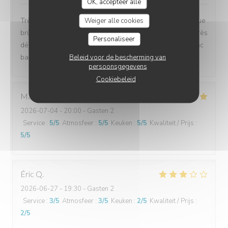
OK, accepteer alle
Très mauvais hamburger pain très sec frites noir plus que
Weiger alle cookies
brûlée. Rissoto froid plein d'huile .personnels de salle très
Personaliseer
désagréable. On n'a pris une bouteille de vin 1er cru sac
bac refrigerant a n'a pas recommandé
Beleid voor de bescherming van
persoonsgegevens
Cookiebeleid
Marjorie
P
2026-07-04
- 20:00 - Gasten 2
Service
:
5
/5
Atmosfeer
:
5
/5
Keuken
:
5
/5
Kwaliteit / Prijs
:
5
/5
Éric
Q
2026-06-27
- 19:30 - Gasten 2
Service
:
3
/5
Atmosfeer
:
3
/5
Keuken
:
2
/5
Kwaliteit / Prijs
:
2
/5