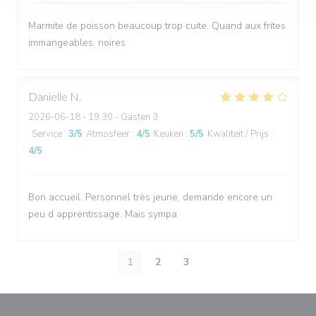
Marmite de poisson beaucoup trop cuite. Quand aux frites
immangeables, noires
Danielle
N
2026-06-18
- 19:30 - Gasten 3
Service
:
3
/5
Atmosfeer
:
4
/5
Keuken
:
5
/5
Kwaliteit / Prijs
:
4
/5
Bon accueil. Personnel très jeune, demande encore un
peu d apprentissage. Mais sympa
1
2
3