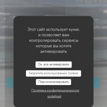
Этот сайт использует кукис
и позволяет вам
контролировать сервисы
которые вы хотите
активировать
ГОСТИНИЦА
•
LE TRÉPORT
LA TABLE DE LA VILLA
La Table de la Villa
Ок, все активировать
Запретить использование cookies
Персонализировать
ЗАБРОНИРОВАТЬ СТОЛИК
Политика конфиденциальности
undefined